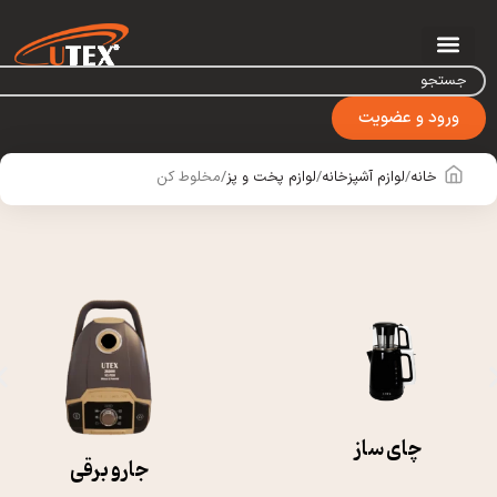
ورود و عضویت
خانه
لوازم آشپزخانه
لوازم پخت و پز
مخلوط کن
چای ساز
جارو برقی