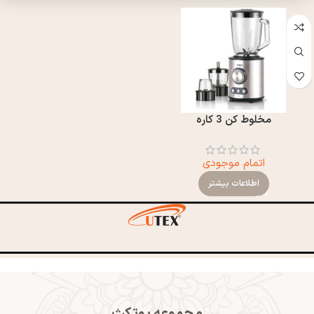
مخلوط کن 3 کاره
اتمام موجودی
اطلاعات بیشتر
09120308106
info@utexhome.com
مجموعه یوتکث